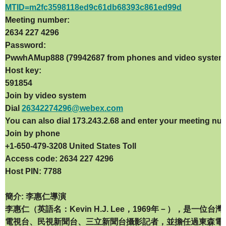
MTID=m2fc3598118ed9c61db68393c861ed99d
Meeting number:
2634 227 4296
Password:
PwwhAMup888 (79942687 from phones and video system
Host key:
591854
Join by video system
Dial
26342274296@webex.com
You can also dial 173.243.2.68 and enter your meeting nu
Join by phone
+1-650-479-3208 United States Toll
Access code: 2634 227 4296
Host PIN: 7788
簡介: 李惠仁導演
李惠仁（英語名：Kevin H.J. Lee，1969年－），
電視台、民視新聞台、三立新聞台攝影記者，並擔任過東森電