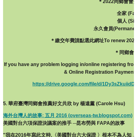
＊2022同鄉會會費(M
全家 (Fam
個人 (Sin
永久會員(Permanent
＊繳交年費請點選此網址To renew 2022 
＊同鄉會
If you have any problem logging in/online registering 
& Online Registration Payment
https://drive.google.com/file/d/1Dy3sZku
5. 華府臺灣同鄉會推薦好文共欣 by 楊遠薰 (Carole Hsu)
海外台灣人的故事: 五月 2016 (overseas-tw.blogspot.com)
美國對台六項保證決議案的推手
─
昆布勞與
FAPA
的故事
"我在2016年寫此文時,〈美國對台六大保證 〉根本不為人