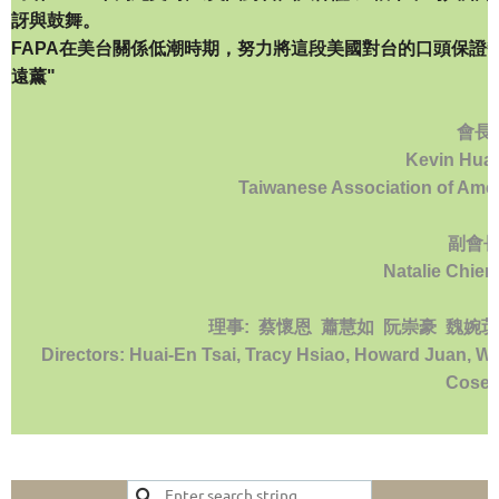
訝與鼓舞。
FAPA在美台關係低潮時期，努力將這段美國對台的口頭保證
遠薰"
會長
Kevin Huan
Taiwanese Association of Ame
副會長
Natalie Chien
理事: 蔡懷恩 蕭慧如 阮崇豪 魏婉
Directors: Huai-En Tsai, Tracy Hsiao, Howard Juan, Wa
Coset