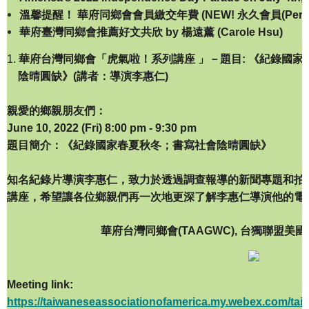
溫馨提醒！
華府同
鄉會會員繳交年費
(
NEW!
永久會員
(Per
華府臺灣同鄉會推薦好文共欣 by 楊遠薰 (Carole Hsu)
1.
華府台灣同
鄉會「虎氣啦！系列講座
」－
題目
:
《紀錄國家
陰晴圓缺》(講者：導演李惠仁)
親愛的鄉親朋友們：
June 10, 2022 (Fri) 8:00 pm - 9:30 pm
題目簡介：《紀錄國家春夏秋冬；書寫社會陰晴圓缺》
知名紀錄片導演李惠仁，致力於透過調查報導的新聞專題和拍
講座，希望讓各位鄉親們再一次地更深了解李惠仁導演他的電
華府台灣同鄉會(TAAGWC), 台獨聯盟美國本
Meeting link:
https://taiwaneseassociationofamerica.my.webex.com/tai