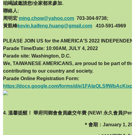
咱竭誠邀請您/全家都來參加.
聯絡人:
周明宏
ming.chow@yahoo.com
703-304-9738;
黃凱峰
kevin.kaifeng.huang@gmail.com
410-591-4969
PLEASE JOIN US for the AMERICA'S 2022 INDEPENDE
Parade Time/Date: 10:00AM, JULY 4, 2022
Parade site: Washington, D.C.
We, TAIWANESE AMERICANS, are proud to be part of the gr
contributing to our country and society.
Parade Online Registration Form:
https://docs.google.com/forms/d/e/1FAIpQLSffWbAc
4.
溫馨提醒！
華府同
鄉會會員繳交年費
(
NEW!
永久會員(Perma
＊會期：January 1, 2022