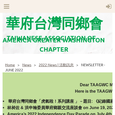
華府台灣同鄉會
TAIWANESE ASSOCIATION OF
AMERICA GREATER WASHINGTON
CHAPTER
Home
News
2022 News | 活動訊息
NEWSLETTER -
JUNE 2022
Dear TAAGWC Mem
Here is the TAAGWC
華府台灣同
鄉會「虎氣啦！系列講座
」－
題目
:
《紀錄國家
林昶佐 & 洪申翰委員華府鄉親交流座談會 on June 19, 202
America’s 2022 Independence Day Parade on July 4th, 