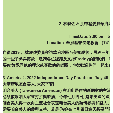
2. 林昶佐 & 洪申翰委員華府鄉親交
Time/Date: 3:00 pm - 5:
Location: 華府基督長老教會 （7419 Ne
自從2019， 林昶佐委員拜訪華府地區台美鄉親後，歷經三
的一些子弟兵募款！敬請各位認識及支持Freddy的鄉親們，
要你/妳認同他的理念或喜歡他的樂團，也都歡迎你們一起來參
3. America’s 2022 Independence Day Parade on July 4th, 
大華府地區台美人, 大家平安!
咱台美人 (Taiwanese American) 在咱所居住的新國家的主
必須依靠咱大家來打拼與發揚。今年七月四日, 是咱美國的國慶
咱台美人再一次向主流社會表達咱台美人的熱情參與和融入。 這個遊
需要咱台美人的參與支持。若是你/妳在七月四日這天想要鬥